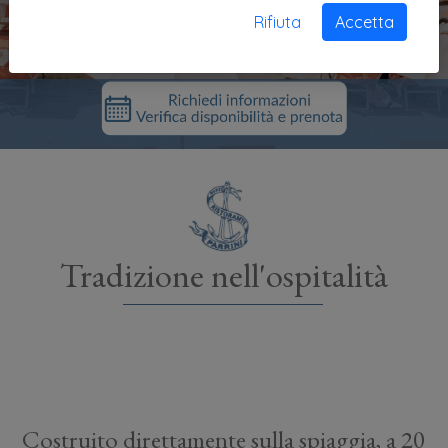
Rifiuta
Accetta
Tradizione nell'ospitalità
Costruito direttamente sulla spiaggia, a 20